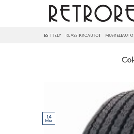
Skip
to
content
ESITTELY
KLASSIKKOAUTOT
MUSKELIAUTO
Cok
14
Mar