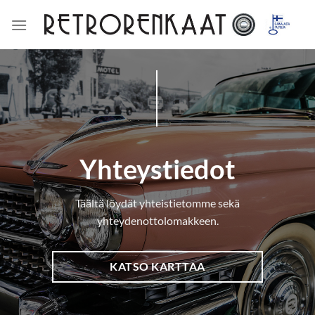
Skip
to
content
Yhteystiedot
Täältä löydät yhteistietomme sekä
yhteydenottolomakkeen.
KATSO KARTTAA