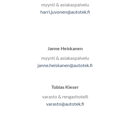
myynti & asiakaspalvelu
harri.juvonen@autotek.fi
Janne Heiskanen
myynti & asiakaspalvelu
janne.heiskanen@autotek.fi
Tobias Kieser
varasto & rengashotelli
varasto@autotek.fi