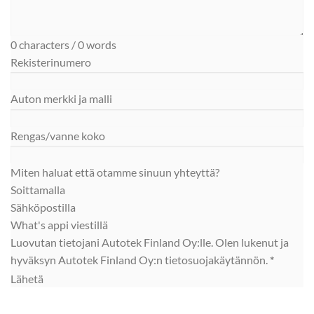
0 characters / 0 words
Rekisterinumero
Auton merkki ja malli
Rengas/vanne koko
Miten haluat että otamme sinuun yhteyttä?
Soittamalla
Sähköpostilla
What's appi viestillä
Luovutan tietojani Autotek Finland Oy:lle. Olen lukenut ja
hyväksyn Autotek Finland Oy:n
tietosuojakäytännön.
*
Lähetä