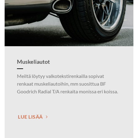
Muskeliautot
Meiltä löytyy valkotekstirenkailla sopivat
renkaat muskeliautoihin, mm suosittua BF
Goodrich Radial T/A renkaita monissa eri koissa.
LUE LISÄÄ