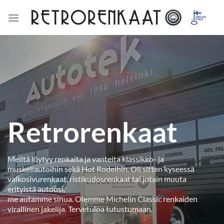
Skip
to
content
Retrorenkaat
Meiltä löytyy renkaita ja vanteita klassikko- ja
muskeliautoihin sekä Hot Rodeihin. Oli sitten kyseessä
valkosivurenkaat, ristikudosrenkaat tai jotain muuta
erityistä autoosi,
me autamme sinua. Olemme Michelin Classic renkaiden
virallinen jakelija. Tervetuloa tutustumaan.