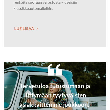
renkaita suoraan varastosta – useisiin
klassikkoautomalleihin.
LUE LISÄÄ
Tervetuloa tutustumaan ja
liittymään tyytyväisten
asiakkaittemme joukkoon.”