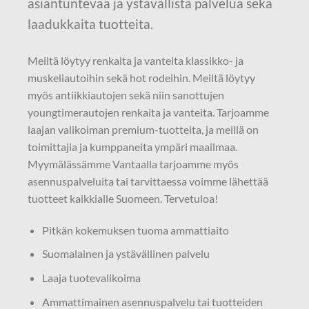
asiantuntevaa ja ystävällistä palvelua sekä
laadukkaita tuotteita.
Meiltä löytyy renkaita ja vanteita klassikko- ja
muskeliautoihin sekä hot rodeihin. Meiltä löytyy
myös antiikkiautojen sekä niin sanottujen
youngtimerautojen renkaita ja vanteita. Tarjoamme
laajan valikoiman premium-tuotteita, ja meillä on
toimittajia ja kumppaneita ympäri maailmaa.
Myymälässämme Vantaalla tarjoamme myös
asennuspalveluita tai tarvittaessa voimme lähettää
tuotteet kaikkialle Suomeen. Tervetuloa!
Pitkän kokemuksen tuoma ammattiaito
Suomalainen ja ystävällinen palvelu
Laaja tuotevalikoima
Ammattimainen asennuspalvelu tai tuotteiden