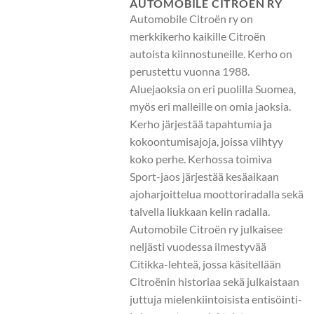
AUTOMOBILE CITROËN RY
Automobile Citroën ry on
merkkikerho kaikille Citroën
autoista kiinnostuneille. Kerho on
perustettu vuonna 1988.
Aluejaoksia on eri puolilla Suomea,
myös eri malleille on omia jaoksia.
Kerho järjestää tapahtumia ja
kokoontumisajoja, joissa viihtyy
koko perhe. Kerhossa toimiva
Sport-jaos järjestää kesäaikaan
ajoharjoittelua moottoriradalla sekä
talvella liukkaan kelin radalla.
Automobile Citroën ry julkaisee
neljästi vuodessa ilmestyvää
Citikka-lehteä, jossa käsitellään
Citroënin historiaa sekä julkaistaan
juttuja mielenkiintoisista entisöinti-