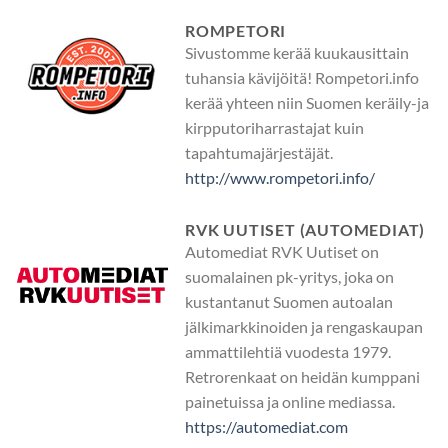
ROMPETORI
Sivustomme kerää kuukausittain
tuhansia kävijöitä! Rompetori.info
kerää yhteen niin Suomen keräily-ja
kirpputoriharrastajat kuin
tapahtumajärjestäjät.
http://www.rompetori.info/
RVK UUTISET (AUTOMEDIAT)
Automediat RVK Uutiset on
suomalainen pk-yritys, joka on
kustantanut Suomen autoalan
jälkimarkkinoiden ja rengaskaupan
ammattilehtiä vuodesta 1979.
Retrorenkaat on heidän kumppani
painetuissa ja online mediassa.
https://automediat.com