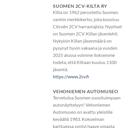
SUOMEN 2CV-KILTA RY
Kilta on 1962 perustettu Suomen
vanhin merkkikerho, joka koostuu
Citroën 2CV harrastajista. Nyytiset
on Suomen 2CV-Killan jäsenlehti.
Nykyisin Killan jäsenmäärä on
pysynyt hyvin vakaana ja vuoden
2025 alussa voimme iloksemme
todeta, että Kiltaan kuuluu 1100
jäsentä.
https://www.2cv.fi
VEHONIEMEN AUTOMUSEO
Tervetuloa Suomen suosituimpaan
autonäyttelyyn! Vehoniemen
Automuseo on avattu yleisölle
keväällä 1983. Kokoelman
karttuessa syntyi haave omasta