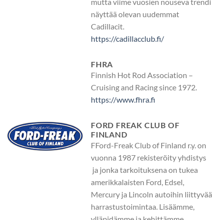
mutta viime vuosien nouseva trendi
näyttää olevan uudemmat
Cadillacit.
https://cadillacclub.fi/
FHRA
Finnish Hot Rod Association –
Cruising and Racing since 1972.
https://www.fhra.fi
FORD FREAK CLUB OF
FINLAND
FFord-Freak Club of Finland r.y. on
vuonna 1987 rekisteröity yhdistys
ja jonka tarkoituksena on tukea
amerikkalaisten Ford, Edsel,
Mercury ja Lincoln autoihin liittyvää
harrastustoimintaa. Lisäämme,
ylläpidämme ja kehittämme