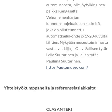
automuseosta, jolle löytyikin upea
paikka Kangasalta
Vehoniemenharjun
luonnonsuojelualueen keskeltä,
joka on ollut tunnettu
automatkailukohde jo 1920-luvulta
lähtien. Nykyään museotoiminnasta
vastaavat Lilja ja Olavi Sallisen tytär
Leila Suutarinen ja Leilan tytär
Pauliina Suutarinen.
https://automuseo.com/
Yhteistyökumppaneita ja referenssiasiakkaita:
CLASANTERI