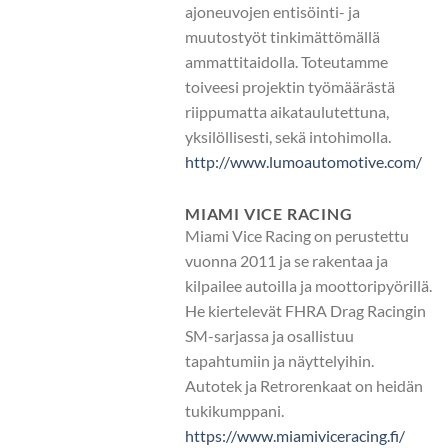
ajoneuvojen entisöinti- ja
muutostyöt tinkimättömällä
ammattitaidolla. Toteutamme
toiveesi projektin työmäärästä
riippumatta aikataulutettuna,
yksilöllisesti, sekä intohimolla.
http://www.lumoautomotive.com/
MIAMI VICE RACING
Miami Vice Racing on perustettu
vuonna 2011 ja se rakentaa ja
kilpailee autoilla ja moottoripyörillä.
He kiertelevät FHRA Drag Racingin
SM-sarjassa ja osallistuu
tapahtumiin ja näyttelyihin.
Autotek ja Retrorenkaat on heidän
tukikumppani.
https://www.miamiviceracing.fi/