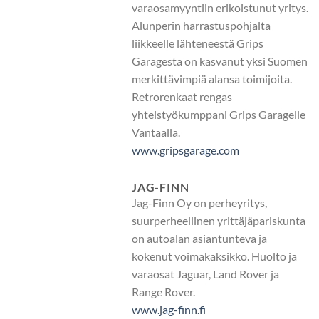
varaosamyyntiin erikoistunut yritys.
Alunperin harrastuspohjalta
liikkeelle lähteneestä Grips
Garagesta on kasvanut yksi Suomen
merkittävimpiä alansa toimijoita.
Retrorenkaat rengas
yhteistyökumppani Grips Garagelle
Vantaalla.
www.gripsgarage.com
JAG-FINN
Jag-Finn Oy on perheyritys,
suurperheellinen yrittäjäpariskunta
on autoalan asiantunteva ja
kokenut voimakaksikko. Huolto ja
varaosat Jaguar, Land Rover ja
Range Rover.
www.jag-finn.fi