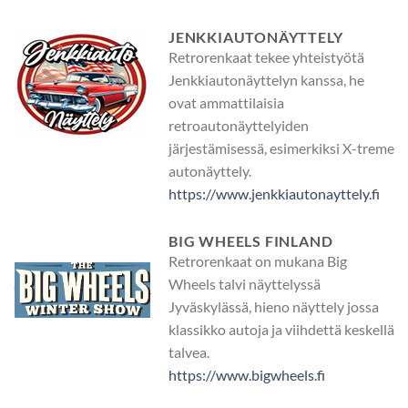
JENKKIAUTONÄYTTELY
Retrorenkaat tekee yhteistyötä
Jenkkiautonäyttelyn kanssa, he
ovat ammattilaisia
retroautonäyttelyiden
järjestämisessä, esimerkiksi X-treme
autonäyttely.
https://www.jenkkiautonayttely.fi
BIG WHEELS FINLAND
Retrorenkaat on mukana Big
Wheels talvi näyttelyssä
Jyväskylässä, hieno näyttely jossa
klassikko autoja ja viihdettä keskellä
talvea.
https://www.bigwheels.fi