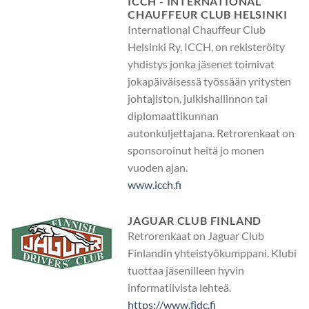
ICCH - INTERNATIONAL
CHAUFFEUR CLUB HELSINKI
International Chauffeur Club
Helsinki Ry, ICCH, on rekisteröity
yhdistys jonka jäsenet toimivat
jokapäiväisessä työssään yritysten
johtajiston, julkishallinnon tai
diplomaattikunnan
autonkuljettajana. Retrorenkaat on
sponsoroinut heitä jo monen
vuoden ajan.
www.icch.fi
JAGUAR CLUB FINLAND
Retrorenkaat on Jaguar Club
Finlandin yhteistyökumppani. Klubi
tuottaa jäsenilleen hyvin
informatiivista lehteä.
https://www.fjdc.fi