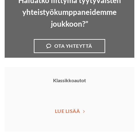
Haluatko liittymä tyytyväisten
yhteistyökumppaneidemme
joukkoon?”
OTA YHTEYTTÄ
Klassikkoautot
LUE LISÄÄ