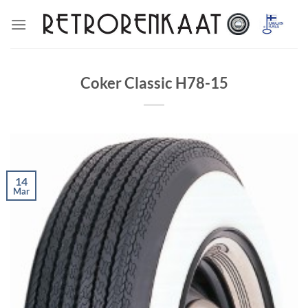
Skip
to
content
Coker Classic H78-15
14
Mar