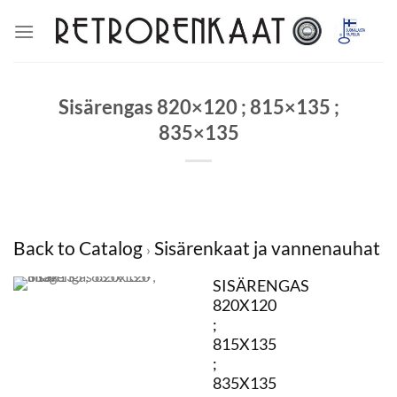
Skip
to
content
Sisärengas 820×120 ; 815×135 ;
835×135
Back to Catalog
Sisärenkaat ja vannenauhat
SISÄRENGAS
820X120
;
815X135
;
835X135