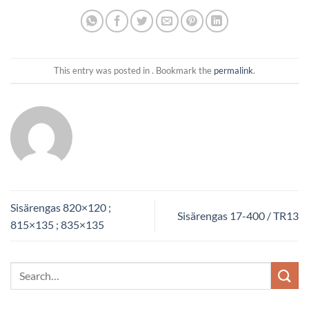
This entry was posted in . Bookmark the
permalink
.
Sisärengas 820×120 ;
Sisärengas 17-400 / TR13
815×135 ; 835×135