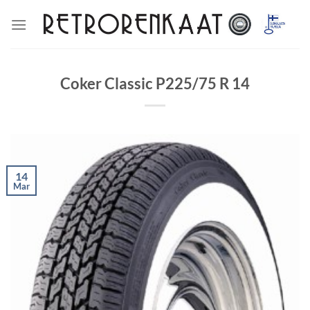
Skip
to
content
Coker Classic P225/75 R 14
14
Mar