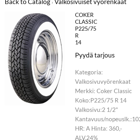
Back to Catalog
Valkosivuiset vyörenkaat
COKER
CLASSIC
P225/75
R
14
Kategoria:
Valkosivuvyörenkaat
Merkki: Coker Classic
Koko:P225/75 R 14
Valkosivu:2 1/2"
Kantavuus/nopeuslk.:1
HR: A Hinta: 360,-
ALV.24%