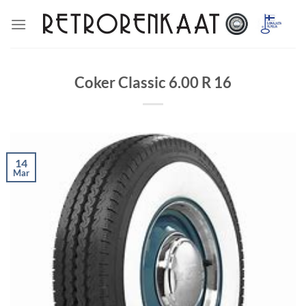
Skip
to
content
Coker Classic 6.00 R 16
14
Mar