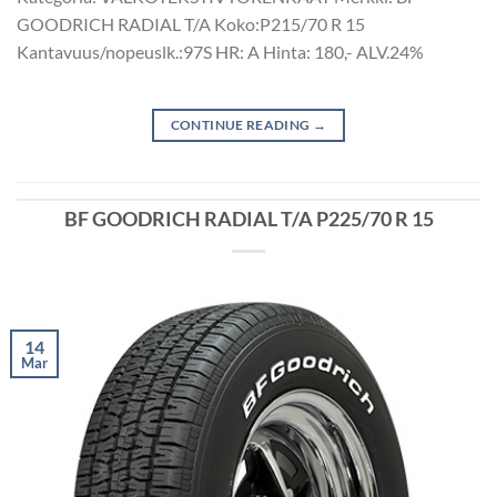
GOODRICH RADIAL T/A Koko:P215/70 R 15
Kantavuus/nopeuslk.:97S HR: A Hinta: 180,- ALV.24%
CONTINUE READING
→
BF GOODRICH RADIAL T/A P225/70 R 15
14
Mar