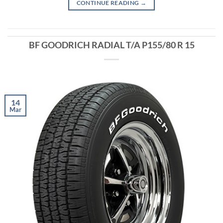
CONTINUE READING
→
BF GOODRICH RADIAL T/A P155/80 R 15
14
Mar