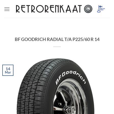
Skip
to
content
BF GOODRICH RADIAL T/A P225/60 R 14
14
Mar