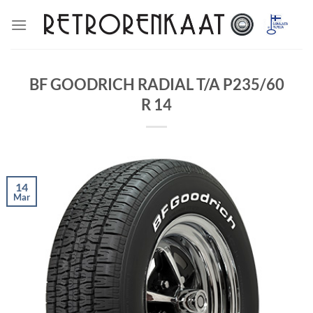
Skip
to
content
BF GOODRICH RADIAL T/A P235/60
R 14
14
Mar