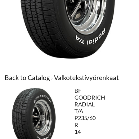
Back to Catalog
Valkotekstivyörenkaat
BF
GOODRICH
RADIAL
T/A
P235/60
R
14