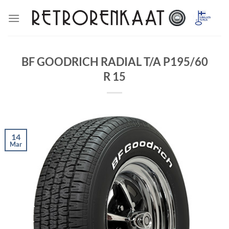
Skip
to
content
BF GOODRICH RADIAL T/A P195/60
R 15
14
Mar