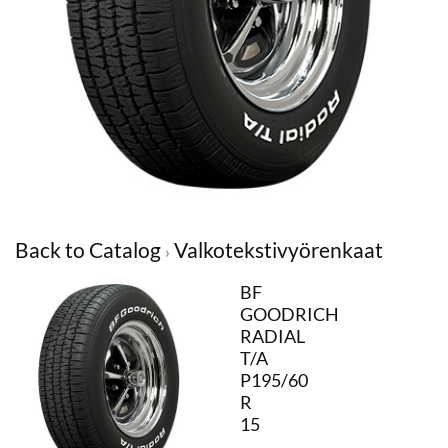
Back to Catalog
Valkotekstivyörenkaat
BF
GOODRICH
RADIAL
T/A
P195/60
R
15