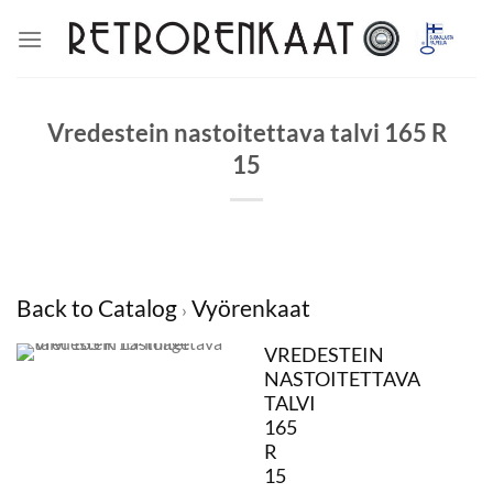
Skip
to
content
Vredestein nastoitettava talvi 165 R
15
Back to Catalog
Vyörenkaat
VREDESTEIN
NASTOITETTAVA
TALVI
165
R
15