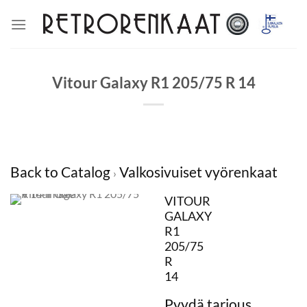
Skip
to
content
Vitour Galaxy R1 205/75 R 14
Back to Catalog
Valkosivuiset vyörenkaat
VITOUR
GALAXY
R1
205/75
R
14