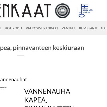
T
HOT RODIT
VALKOSIVURENKAAT
VANTEET
KUMPPANIT
GAL
pea, pinnavanteen keskiuraan
 vannenauhat
VANNENAUHA
KAPEA,