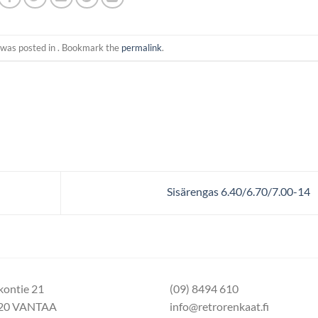
 was posted in . Bookmark the
permalink
.
Sisärengas 6.40/6.70/7.00-14
kontie 21
(09) 8494 610
20 VANTAA
info@retrorenkaat.fi