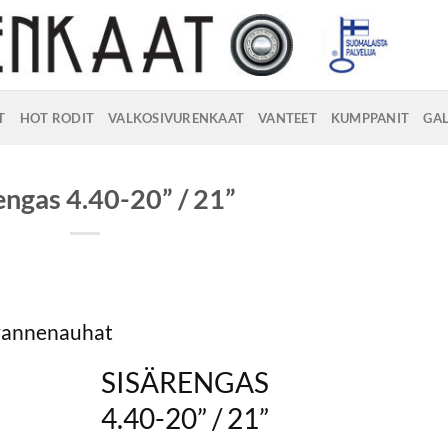
T
HOT RODIT
VALKOSIVURENKAAT
VANTEET
KUMPPANIT
GAL
engas 4.40-20” / 21”
 vannenauhat
SISÄRENGAS
4.40-20” / 21”