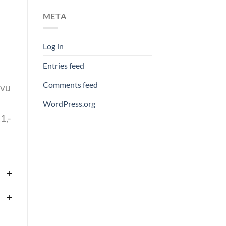
META
Log in
Entries feed
Comments feed
ivu
WordPress.org
1,-