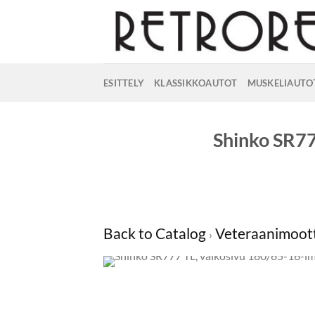
Skip
to
content
ESITTELY
KLASSIKKOAUTOT
MUSKELIAUTO
Shinko SR77
Back to Catalog
Veteraanimoott