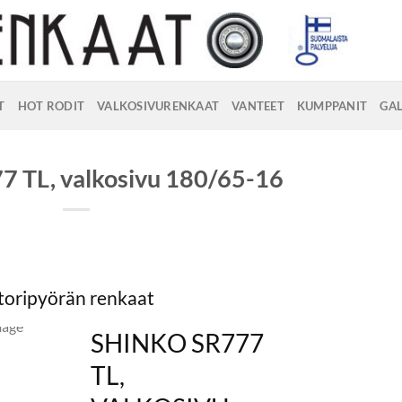
T
HOT RODIT
VALKOSIVURENKAAT
VANTEET
KUMPPANIT
GAL
7 TL, valkosivu 180/65-16
oripyörän renkaat
SHINKO SR777
TL,