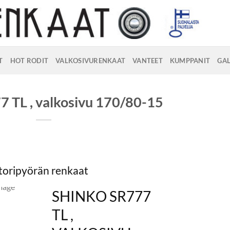
T
HOT RODIT
VALKOSIVURENKAAT
VANTEET
KUMPPANIT
GAL
7 TL , valkosivu 170/80-15
oripyörän renkaat
SHINKO SR777
TL ,