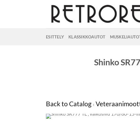
Skip
to
content
ESITTELY
KLASSIKKOAUTOT
MUSKELIAUTO
Shinko SR77
Back to Catalog
Veteraanimoott