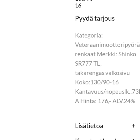
16
Kategoria:
Veteraanimoottoripyör
renkaat Merkki: Shinko
SR777 TL,
takarengas,valkosivu
Koko:130/90-16
Kantavuus/nopeuslk.:7
A Hinta: 176,- ALV.24%
Lisätietoa