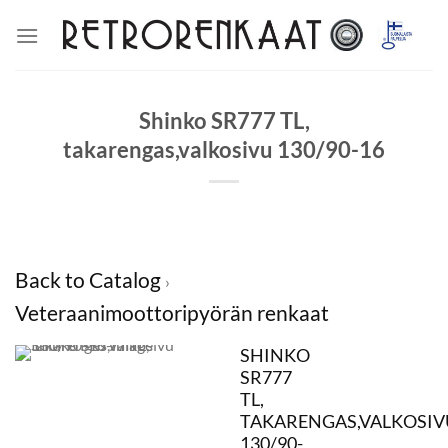
Skip
to
content
Shinko SR777 TL,
takarengas,valkosivu 130/90-16
Back to Catalog
Veteraanimoottoripyörän renkaat
SHINKO
SR777
TL,
TAKARENGAS,VALKOSIV
130/90-