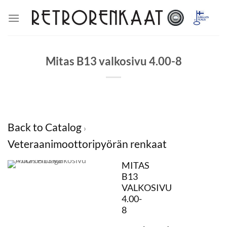
Skip
to
content
Mitas B13 valkosivu 4.00-8
Back to Catalog
Veteraanimoottoripyörän renkaat
MITAS
B13
VALKOSIVU
4.00-
8