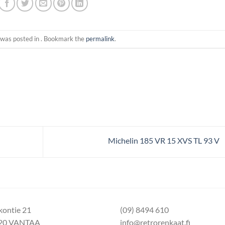
 was posted in . Bookmark the
permalink
.
Michelin 185 VR 15 XVS TL 93 V
kontie 21
(09) 8494 610
20 VANTAA
info@retrorenkaat.fi