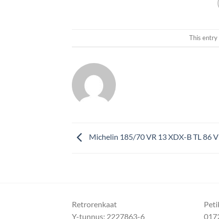
This entry
Michelin 185/70 VR 13 XDX-B TL 86 V
Retrorenkaat
Peti
Y-tunnus: 2227863-6
017