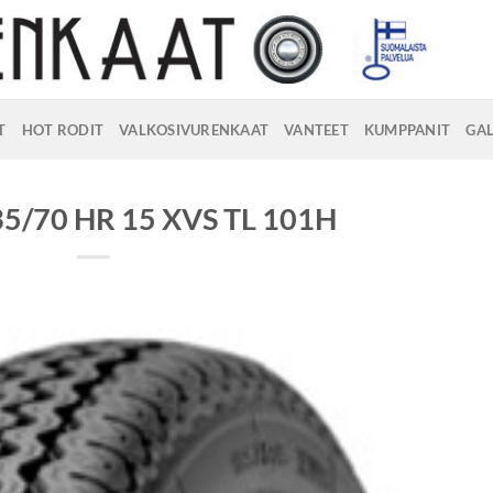
T
HOT RODIT
VALKOSIVURENKAAT
VANTEET
KUMPPANIT
GAL
35/70 HR 15 XVS TL 101H