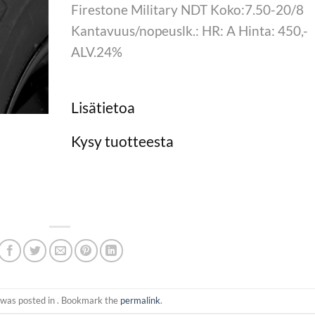
Firestone Military NDT Koko:7.50-20/8
Kantavuus/nopeuslk.: HR: A Hinta: 450,-
ALV.24%
Lisätietoa
Kysy tuotteesta
 was posted in . Bookmark the
permalink
.