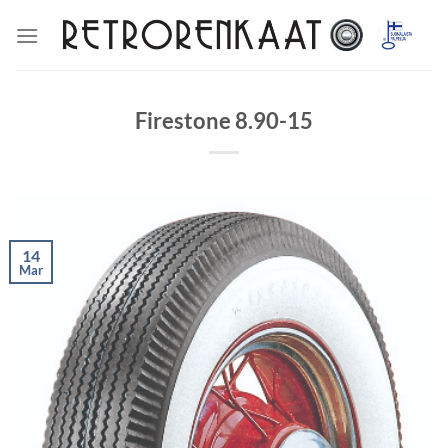
Skip
to
content
Firestone 8.90-15
14
Mar