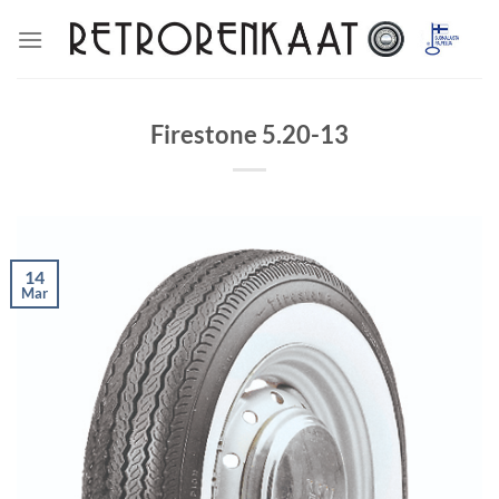
Skip
to
content
Firestone 5.20-13
14
Mar