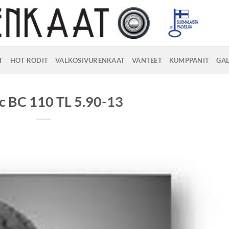
T
HOT RODIT
VALKOSIVURENKAAT
VANTEET
KUMPPANIT
GAL
 BC 110 TL 5.90-13