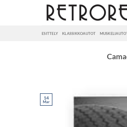
Skip
to
content
ESITTELY
KLASSIKKOAUTOT
MUSKELIAUTO
Camac
14
Mar