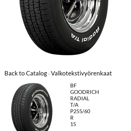
Back to Catalog
Valkotekstivyörenkaat
BF
GOODRICH
RADIAL
T/A
P255/60
R
15