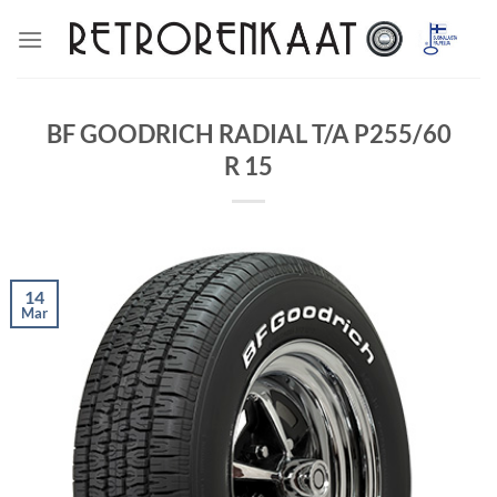
Skip
to
content
BF GOODRICH RADIAL T/A P255/60
R 15
14
Mar