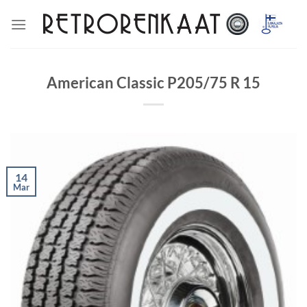
Skip
to
content
American Classic P205/75 R 15
14
Mar