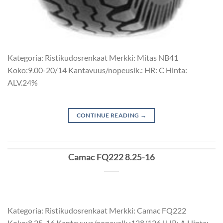
Kategoria: Ristikudosrenkaat Merkki: Mitas NB41
Koko:9.00-20/14 Kantavuus/nopeuslk.: HR: C Hinta:
ALV.24%
CONTINUE READING
→
Camac FQ222 8.25-16
Kategoria: Ristikudosrenkaat Merkki: Camac FQ222
Koko:8.25-16 Kantavuus/nopeuslk.:128/126J HR: A Hinta: