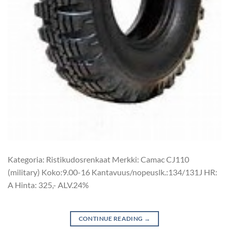
Kategoria: Ristikudosrenkaat Merkki: Camac CJ110
(military) Koko:9.00-16 Kantavuus/nopeuslk.:134/131J HR:
A Hinta: 325,- ALV.24%
CONTINUE READING
→