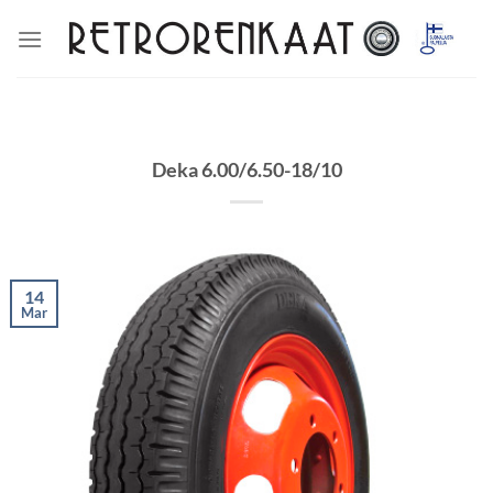
Skip
to
content
Deka 6.00/6.50-18/10
14
Mar