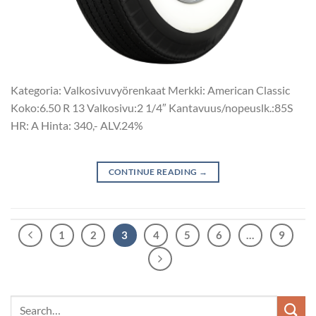
Kategoria: Valkosivuvyörenkaat Merkki: American Classic
Koko:6.50 R 13 Valkosivu:2 1/4″ Kantavuus/nopeuslk.:85S
HR: A Hinta: 340,- ALV.24%
CONTINUE READING
→
1
2
3
4
5
6
…
9