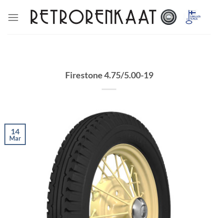
Skip
to
content
Firestone 4.75/5.00-19
14
Mar