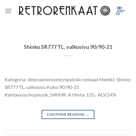
Skip
to
content
Shinko SR777 TL, valkosivu 90/90-21
Kategoria: Veteraanimoottoripyörän renkaat Merkki: Shinko
SR777 TL, valkosivu Koko:90/90-21
Kantavuus/nopeuslk.:54HHR: A Hinta: 135,- ALV.24%
CONTINUE READING
→