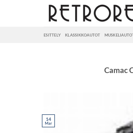
Skip
to
content
ESITTELY
KLASSIKKOAUTOT
MUSKELIAUTO
Camac C
14
Mar