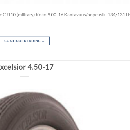
c CJ110 (military) Koko:9.00-16 Kantavuus/nopeuslk.:134/131J 
CONTINUE READING
→
xcelsior 4.50-17