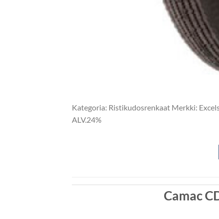
Kategoria: Ristikudosrenkaat Merkki: Excel
ALV.24%
Camac CD 