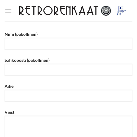
Skip
to
content
Nimi (pakollinen)
Sähköposti (pakollinen)
Aihe
Viesti