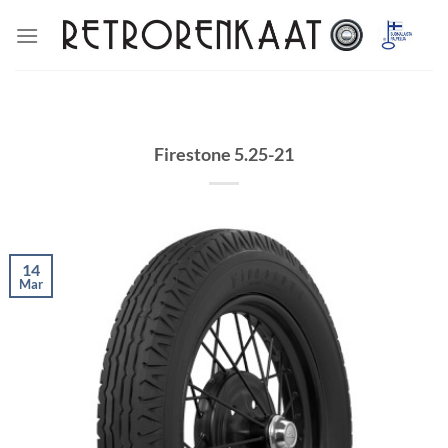
Skip
to
content
Firestone 5.25-21
14
Mar