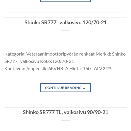
Shinko SR777 , valkosivu 120/70-21
Kategoria: Veteraanimoottoripyörän renkaat Merkki: Shinko
SR777 , valkosivu Koko:120/70-21
Kantavuus/nopeuslk.:68VHR: A Hinta: 160,- ALV.24%
CONTINUE READING
→
Shinko SR777 TL, valkosivu 90/90-21